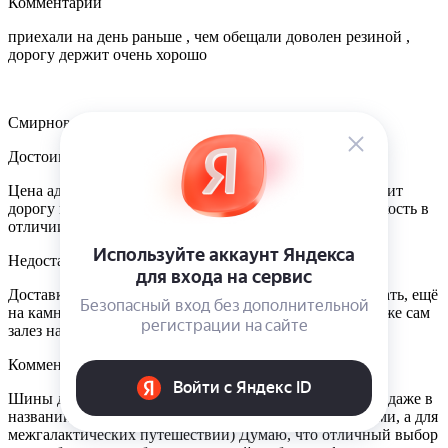
Комментарий
приехали на день раньше , чем обещали доволен резиной ,
дорогу держит очень хорошо
Смирнов Александр
Достоинства
Цена адекватная, шумность приемлемая, отлично держит
дорогу и тормозит, в дождь тоже сильно удивило стойкость в
отличии от штатных
Недостатки
Доставка, это скорее к продавцу оценку не буду занижать, ещё
на камнях отлетел небольшой кусок резины, но это я уже сам
залез на них в ж... на полном приводе((
Комментарий
Шины действительно максимально комфортные - ведь даже в
названии есть Comfort) Сделаны не для дорог с камнями, а для
межгалактических путешествий) Думаю, что отличный выбор