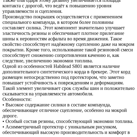
Также благодаря этому дизайну увеличивается площадь
контакта с дорогой, что ведёт к повышению уровня
управляемости и сцепления.
Производство покрышек осуществляется с применением
специального компаунда, в котором более половины
составляет силика. Этот компонент значительно улучшает
эластичность резины и обеспечивает плотное прилегание
шины к неровностям асфальта во время движения. Такое
свойство способствует надёжному сцеплению даже на мокром
покрытии. Кроме того, использование такой резиновой смеси
способствует снижению сопротивления качению и, как
следствие, увеличению экономии топлива.
Одной из особенностей Habilead S801 является наличие
дополнительного синтетического корда в брекере. Этот корд
размещен непосредственно под протектором, что заметно
повышает устойчивость к повреждениям и деформациям.
Такой элемент увеличивает срок службы шин и положительно
сказывается на управляемости автомобиля.
Особенности:
• Высокое содержание силики в составе компаунда,
обеспечивающее отличное сцепление, особенно на мокрой
дороге.
• Особый состав резины, способствующий экономии топлива.
• Асимметричный протектор с уникальным рисунком,
обеспечивающий высокую производительность и комфорт в