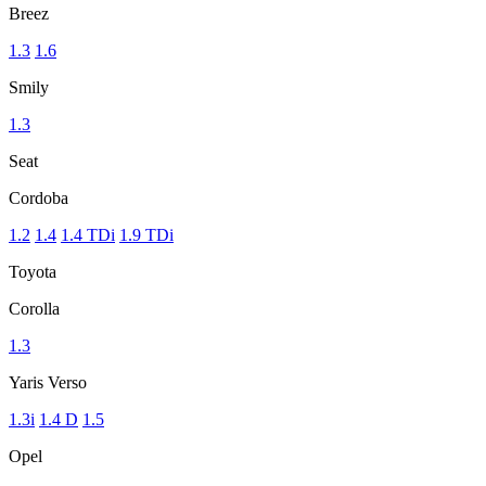
Breez
1.3
1.6
Smily
1.3
Seat
Cordoba
1.2
1.4
1.4 TDi
1.9 TDi
Toyota
Corolla
1.3
Yaris Verso
1.3i
1.4 D
1.5
Opel