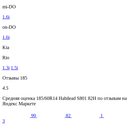
mi-DO
1.6i
on-DO
1.6i
Kia
Rio
1.3i
1.5i
Отзывы
185
4.5
Средняя оценка
185/60R14 Habilead S801 82H
по отзывам на
Яндекс Маркете
99
82
1
3