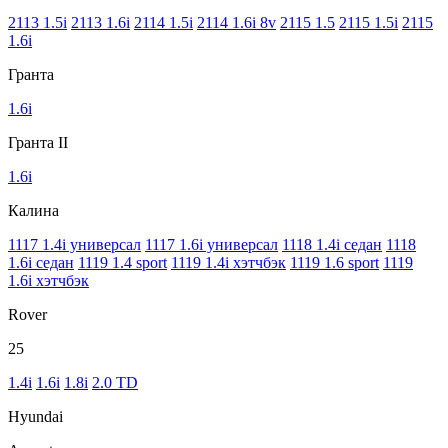
2113 1.5i
2113 1.6i
2114 1.5i
2114 1.6i 8v
2115 1.5
2115 1.5i
2115
1.6i
Гранта
1.6i
Гранта II
1.6i
Калина
1117 1.4i универсал
1117 1.6i универсал
1118 1.4i седан
1118
1.6i седан
1119 1.4 sport
1119 1.4i хэтчбэк
1119 1.6 sport
1119
1.6i хэтчбэк
Rover
25
1.4i
1.6i
1.8i
2.0 TD
Hyundai