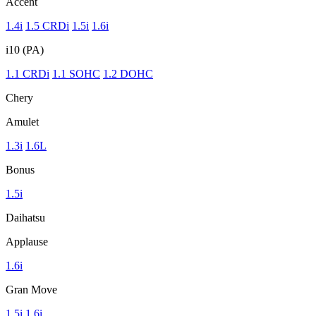
Accent
1.4i
1.5 CRDi
1.5i
1.6i
i10 (PA)
1.1 CRDi
1.1 SOHC
1.2 DOHC
Chery
Amulet
1.3i
1.6L
Bonus
1.5i
Daihatsu
Applause
1.6i
Gran Move
1.5i
1.6i