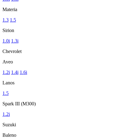
Materia
1.3
1.5
Sirion
1.0i
1.3i
Chevrolet
Aveo
1.2i
1.4i
1.6i
Lanos
1.5
Spark III (M300)
1.2i
Suzuki
Baleno