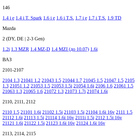
146
1.4 i e
1.4 i T. Spark
1.6 i e
1.6 i T.S.
1.7 i e
1.7 i T.S.
1.9 TD
Mazda
2 (DY, DE | 2-3 Gen)
1.2i
1.3 MZR
1.4 MZ-D
1.4 MZI (до 10.07)
1.6i
ВАЗ
2101-2107
2104 1.3
21041 1.2
21043 1.5
21044 1.7
21045 1.5
21047 1.5
2105
1.3
21051 1.2
21053 1.5
21053 1.5i
21054 1.6i
2106 1.6
21061 1.5
21063 1.3
21065 1.6
21072 1.3
21073 1.7i
21074 1.6i
2110, 2111, 2112
2110 1.5
21101 1.6i
21102 1.5i
21103 1.5i
21104 1.6i 16v
2111 1.5
21112 1.6i
21113 1.5i
21114 1.6i 16v
2111i 1.5i
2112 1.5i 16v
21121 1.6i
21122 1.5i
21123 1.6i 16v
21124 1.6i 16v
2113, 2114, 2115