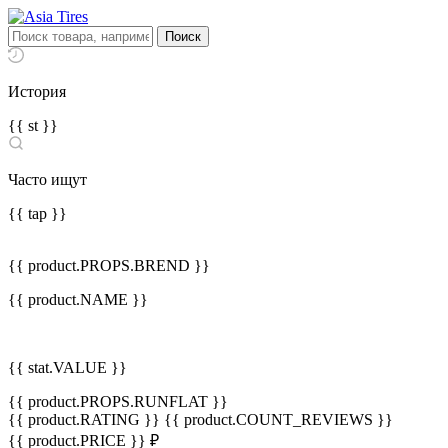
История
{{ st }}
Часто ищут
{{ tap }}
{{ product.PROPS.BREND }}
{{ product.NAME }}
{{ stat.VALUE }}
{{ product.PROPS.RUNFLAT }}
{{ product.RATING }}
{{ product.COUNT_REVIEWS }}
{{ product.PRICE }} ₽