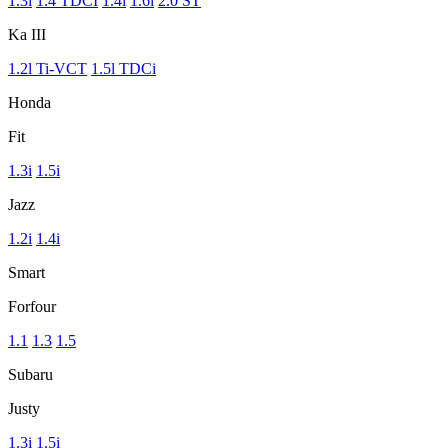
1.3i
1.4 TDCI
1.4i
1.6i
2.0 ST
Ka III
1.2l Ti-VCT
1.5l TDCi
Honda
Fit
1.3i
1.5i
Jazz
1.2i
1.4i
Smart
Forfour
1.1
1.3
1.5
Subaru
Justy
1.3i
1.5i