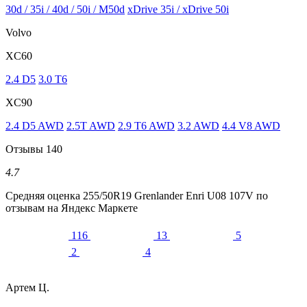
30d / 35i / 40d / 50i / M50d
xDrive 35i / xDrive 50i
Volvo
XC60
2.4 D5
3.0 T6
XC90
2.4 D5 AWD
2.5T AWD
2.9 T6 AWD
3.2 AWD
4.4 V8 AWD
Отзывы
140
4.7
Средняя оценка
255/50R19 Grenlander Enri U08 107V
по
отзывам на Яндекс Маркете
116
13
5
2
4
Артем Ц.