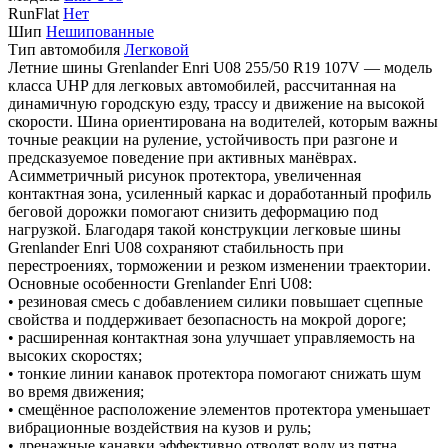
RunFlat
Нет
Шип
Нешипованные
Тип автомобиля
Легковой
Летние шины Grenlander Enri U08 255/50 R19 107V — модель
класса UHP для легковых автомобилей, рассчитанная на
динамичную городскую езду, трассу и движение на высокой
скорости. Шина ориентирована на водителей, которым важны
точные реакции на руление, устойчивость при разгоне и
предсказуемое поведение при активных манёврах.
Асимметричный рисунок протектора, увеличенная
контактная зона, усиленный каркас и доработанный профиль
беговой дорожки помогают снизить деформацию под
нагрузкой. Благодаря такой конструкции легковые шины
Grenlander Enri U08 сохраняют стабильность при
перестроениях, торможении и резком изменении траектории.
Основные особенности Grenlander Enri U08:
• резиновая смесь с добавлением силики повышает сцепные
свойства и поддерживает безопасность на мокрой дороге;
• расширенная контактная зона улучшает управляемость на
высоких скоростях;
• тонкие линии канавок протектора помогают снижать шум
во время движения;
• смещённое расположение элементов протектора уменьшает
вибрационные воздействия на кузов и руль;
• дренажные канавки эффективно отводят воду из пятна