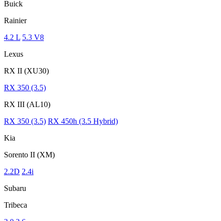
Buick
Rainier
4.2 L
5.3 V8
Lexus
RX II (XU30)
RX 350 (3.5)
RX III (AL10)
RX 350 (3.5)
RX 450h (3.5 Hybrid)
Kia
Sorento II (XM)
2.2D
2.4i
Subaru
Tribeca