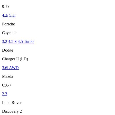
9-7x
4.2i
5.3i
Porsche
Cayenne
3.2
4.5 S
4.5 Turbo
Dodge
Charger II (LD)
3.6i AWD
Mazda
CX-7
2.3
Land Rover
Discovery 2