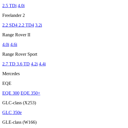
2.5 TDi
4.0i
Freelander 2
2.2 SD4 2.2 TD4
3.2i
Range Rover II
4.0i
4.6i
Range Rover Sport
2.7 TD 3.6 TD
4.2i
4.4i
Mercedes
EQE
EQE 300
EQE 350+
GLC-class (X253)
GLC 350e
GLE-class (W166)