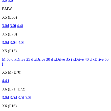
3.0
3.6
BMW
X5 (E53)
3.0d
3.0i
4.4i
X5 (E70)
3.0d
3.0si
4.8i
X5 (F15)
M 50 d
xDrive 25 d
xDrive 30 d
xDrive 35 i
xDrive 40 d
xDrive 50
i
X5 M (E70)
4.4 i
X6 (E71, E72)
3.0d
3.5d
3.5i
5.0i
X6 (F16)