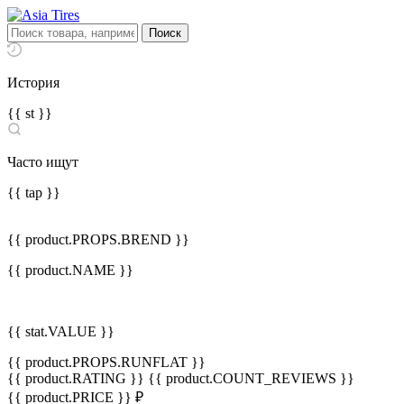
История
{{ st }}
Часто ищут
{{ tap }}
{{ product.PROPS.BREND }}
{{ product.NAME }}
{{ stat.VALUE }}
{{ product.PROPS.RUNFLAT }}
{{ product.RATING }}
{{ product.COUNT_REVIEWS }}
{{ product.PRICE }} ₽