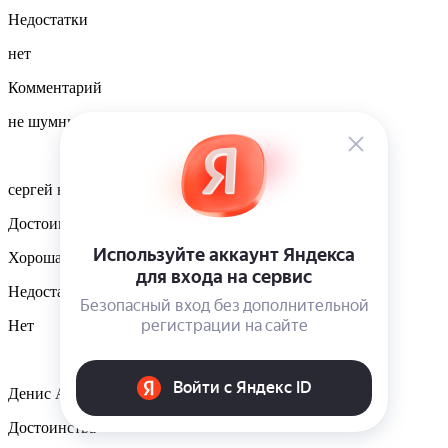
Недостатки
нет
Комментарий
не шумный
сергей нерубенко
Достоинства
Хорошая резина, все устраивает
Недостатки
Нет
Денис Анцыфров
Достоинства