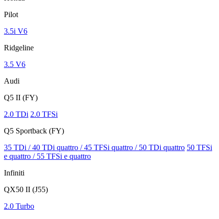
Pilot
3.5i V6
Ridgeline
3.5 V6
Audi
Q5 II (FY)
2.0 TDi
2.0 TFSi
Q5 Sportback (FY)
35 TDi / 40 TDi quattro / 45 TFSi quattro / 50 TDi quattro
50 TFSi
e quattro / 55 TFSi e quattro
Infiniti
QX50 II (J55)
2.0 Turbo