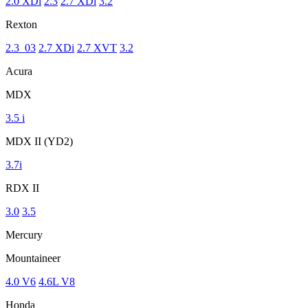
2.0 XDi
2.3
2.7 XDi
3.2
Rexton
2.3_03
2.7 XDi
2.7 XVT
3.2
Acura
MDX
3.5 i
MDX II (YD2)
3.7i
RDX II
3.0
3.5
Mercury
Mountaineer
4.0 V6
4.6L V8
Honda