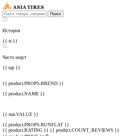
История
{{ st }}
Часто ищут
{{ tap }}
{{ product.PROPS.BREND }}
{{ product.NAME }}
{{ stat.VALUE }}
{{ product.PROPS.RUNFLAT }}
{{ product.RATING }}
{{ product.COUNT_REVIEWS }}