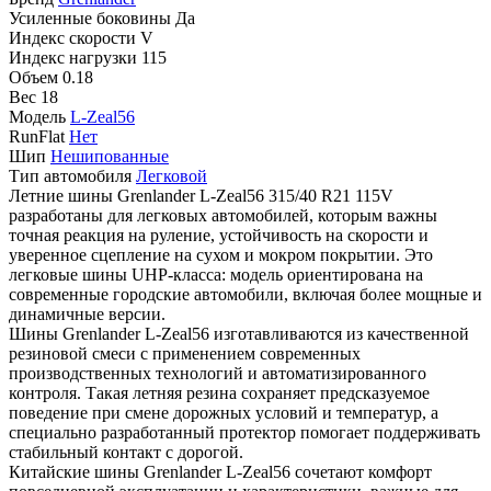
Усиленные боковины
Да
Индекс скорости
V
Индекс нагрузки
115
Объем
0.18
Вес
18
Модель
L-Zeal56
RunFlat
Нет
Шип
Нешипованные
Тип автомобиля
Легковой
Летние шины Grenlander L-Zeal56 315/40 R21 115V
разработаны для легковых автомобилей, которым важны
точная реакция на руление, устойчивость на скорости и
уверенное сцепление на сухом и мокром покрытии. Это
легковые шины UHP-класса: модель ориентирована на
современные городские автомобили, включая более мощные и
динамичные версии.
Шины Grenlander L-Zeal56 изготавливаются из качественной
резиновой смеси с применением современных
производственных технологий и автоматизированного
контроля. Такая летняя резина сохраняет предсказуемое
поведение при смене дорожных условий и температур, а
специально разработанный протектор помогает поддерживать
стабильный контакт с дорогой.
Китайские шины Grenlander L-Zeal56 сочетают комфорт