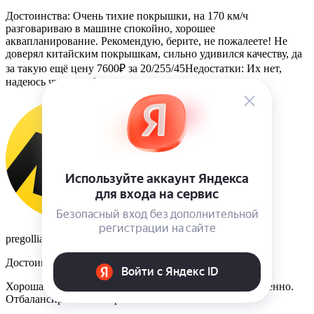
Достоинства: Очень тихие покрышки, на 170 км/ч
разговариваю в машине спокойно, хорошее
аквапланирование. Рекомендую, берите, не пожалеете! Не
доверял китайским покрышкам, сильно удивился качеству, да
за такую ещё цену 7600₽ за 20/255/45Недостатки: Их нет,
надеюсь что и не будет
pregollia
Достоинства
Хорошая резина, достаточно тихая и выглядит качественно.
Отбалансировалась нормально