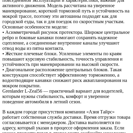
повседневной эксплуатации и характеристики, важные для
активного движения. Модель рассчитана на уверенное
маневрирование, короткий тормозной путь и устойчивость на
мокрой трассе, поэтому эти автошины подходят как для
городской езды, так и для поездок по скоростным участкам.
Основные особенности модели:
• Асимметричный рисунок протектора. Широкое центральное
ребро и боковые канавки помогают сохранять надежное
сцепление, а соединенные внутренние каналы улучшают
отвод воды из пятна контакта.
• Жесткие плечевые блоки. Усиленные элементы по краям
повышают курсовую стабильность, точность управления и
устойчивость при маневрировании на высокой скорости.
• Диагональное расположение центральных блоков. Такая
конструкция способствует эффективному торможению, а
водоотводящие канавки снижают риск аквапланирования на
мокром покрытии.
Grenlander L-Zeal56 — практичный вариант для водителей,
которым нужны стабильность, комфорт и уверенное
поведение автомобиля в летний сезон.
В каждом городе присутствия компании «Азия Тайрс»
работает собственная служба доставки. Время отгрузки товара
согласовывается с менеджером. Доставка выполняется по
адресу, который указан в процессе оформления заказа. Если