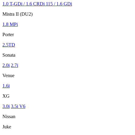
1.0 T-GDi / 1.6 CRDi 115 / 1.6 GDi
Mistra II (DU2)
1.8 MPi
Porter
2.5TD
Sonata
2.0i
2.7i
Venue
1.6i
XG
3.0i
3.5i V6
Nissan
Juke