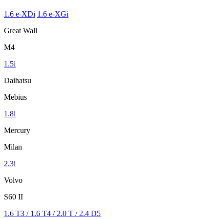
1.6 e-XDi
1.6 e-XGi
Great Wall
M4
1.5i
Daihatsu
Mebius
1.8i
Mercury
Milan
2.3i
Volvo
S60 II
1.6 T3 / 1.6 T4 / 2.0 T / 2.4 D5