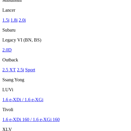
Mitsubishi
Lancer
1.5i
1.8i
2.0i
Subaru
Legacy VI (BN, BS)
2.0D
Outback
2.5 XT
2.5i
Sport
Ssang Yong
LUVi
1.6 e-XDi / 1.6 e-XGi
Tivoli
1.6 e-XDi 160 / 1.6 e-XGi 160
XLV