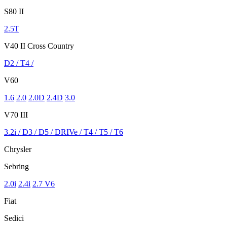
S80 II
2.5T
V40 II Cross Country
D2 / T4 /
V60
1.6
2.0
2.0D
2.4D
3.0
V70 III
3.2i / D3 / D5 / DRIVe / T4 / T5 / T6
Chrysler
Sebring
2.0i
2.4i
2.7 V6
Fiat
Sedici