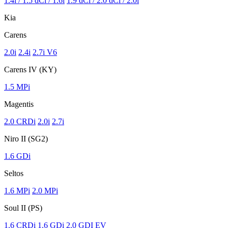
1.4i / 1.5 dCi / 1.6i
1.9 dCi / 2.0 dCi / 2.0i
Kia
Carens
2.0i
2.4i
2.7i V6
Carens IV (KY)
1.5 MPi
Magentis
2.0 CRDi
2.0i
2.7i
Niro II (SG2)
1.6 GDi
Seltos
1.6 MPi
2.0 MPi
Soul II (PS)
1.6 CRDi
1.6 GDi
2.0 GDI
EV