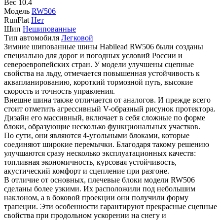
Вес
10.4
Модель
RW506
RunFlat
Нет
Шип
Нешипованные
Тип автомобиля
Легковой
Зимние шипованные шины Habilead RW506 были созданы
специально для дорог и погодных условий России и
североевропейских стран. У модели улучшены сцепные
свойства на льду, отмечается повышенная устойчивость к
аквапланированию, короткий тормозной путь, высокие
скорость и точность управления.
Внешне шина также отличается от аналогов. И прежде всего
стоит отметить агрессивный V-образный рисунок протектора.
Дизайн его массивный, включает в себя сложные по форме
блоки, образующие несколько функциональных участков.
По сути, они являются 4-угольными блоками, которые
соединяют широкие перемычки. Благодаря такому решению
улучшаются сразу несколько эксплуатационных качеств:
топливная экономичность, курсовая устойчивость,
акустический комфорт и сцепление при разгоне.
В отличие от основных, плечевые блоки модели RW506
сделаны более узкими. Их расположили под небольшим
наклоном, а в боковой проекции они получили форму
трапеции. Эти особенности гарантируют прекрасные сцепные
свойства при продольном ускорении на снегу и