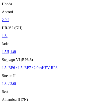
Honda
Accord
2.0 I
HR-V I (GH)
1.6i
Jade
1.5H
1.8i
Stepwgn VI (RP6-8)
1.5i RP6 / 1.5i RP7 / 2.0 e:HEV RP8
Stream II
1.8i / 2.0i
Seat
Alhambra II (7N)