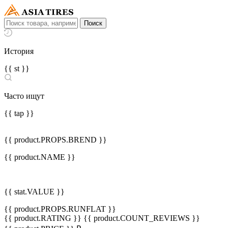
История
{{ st }}
Часто ищут
{{ tap }}
{{ product.PROPS.BREND }}
{{ product.NAME }}
{{ stat.VALUE }}
{{ product.PROPS.RUNFLAT }}
{{ product.RATING }}
{{ product.COUNT_REVIEWS }}