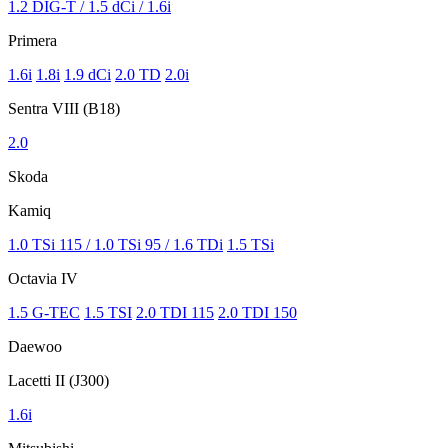
1.2 DIG-T / 1.5 dCi / 1.6i
Primera
1.6i
1.8i
1.9 dCi
2.0 TD
2.0i
Sentra VIII (B18)
2.0
Skoda
Kamiq
1.0 TSi 115 / 1.0 TSi 95 / 1.6 TDi
1.5 TSi
Octavia IV
1.5 G-TEC
1.5 TSI
2.0 TDI 115
2.0 TDI 150
Daewoo
Lacetti II (J300)
1.6i