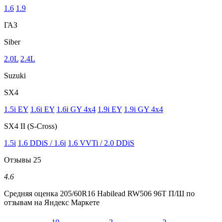
1.6
1.9
ГАЗ
Siber
2.0L
2.4L
Suzuki
SX4
1.5i EY
1.6i EY
1.6i GY 4x4
1.9i EY
1.9i GY 4x4
SX4 II (S-Cross)
1.5i
1.6 DDiS / 1.6i
1.6 VVTi / 2.0 DDiS
Отзывы
25
4.6
Средняя оценка
205/60R16 Habilead RW506 96T П/Ш
по
отзывам на Яндекс Маркете