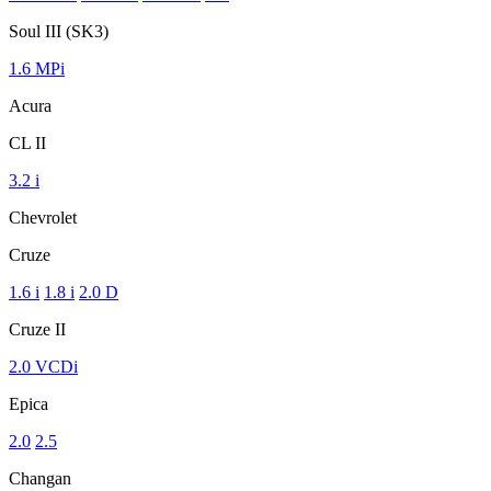
Soul III (SK3)
1.6 MPi
Acura
CL II
3.2 i
Chevrolet
Cruze
1.6 i
1.8 i
2.0 D
Cruze II
2.0 VCDi
Epica
2.0
2.5
Changan