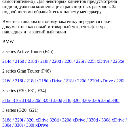
самостоятельно). Для некоторых клиентов предусмотрена
индивидуальная компенсация транспортных расходов. За
подробностями обращайтесь к нашему менеджеру.
Вместе с товаром оптовому заказчику передается пакет
документов: кассовый и товарный чек, счет-фактура,
накладная и гарантийный талон.
BMW
2 series Active Tourer (F45)
214d / 216d / 218d / 218i / 220d / 220i / 225i / 225i xDrive / 225xe
2 series Gran Tourer (F46)
216d / 216i / 218d / 218d xDrive / 218i / 220d / 220d xDrive / 220i
3 series (F30, F31, F34)
316d 316i 318d 320d 325d 330d
318i
320i
330e 330i 335d 340i
3 series (G20, G21)
318d / 320i / 320i xDrive
320d / 320d xDrive / 330d / 330d xDrive /
330e / 330i / 330i xDrive